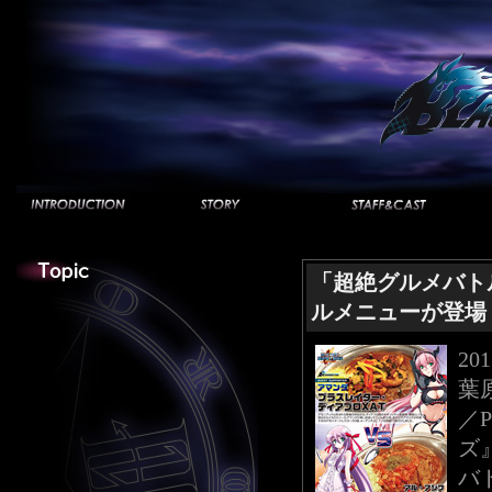
「超絶グルメバトル
ルメニューが登場
20
葉
／
ズ
バ