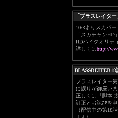
「ブラスレイター
10/3よりスカパ
「スカチャンHD
HDハイクオリテ
詳しくは
http://w
BLASSREITE
ブラスレイター第
に誤りが御座いま
正しくは『脚本 太
訂正とお詫びを申
（配信中の第18
ます）