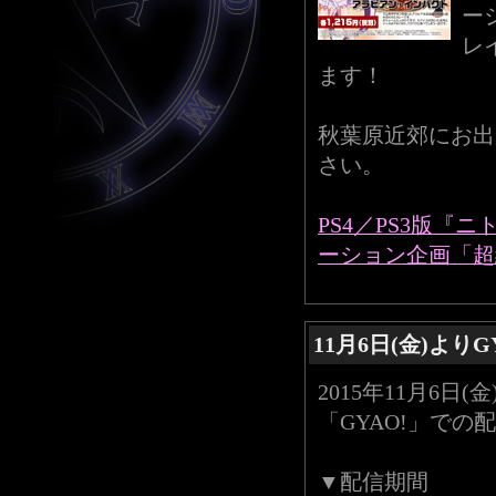
ー
レ
ます！
秋葉原近郊にお出
さい。
PS4／PS3版『
ーション企画「超絶
11月6日(金)より
2015年11月6
「GYAO!」で
▼配信期間