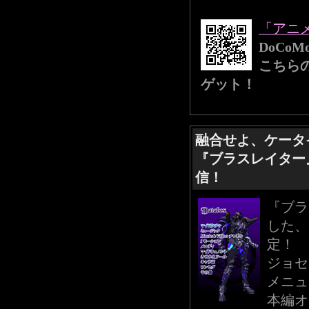
「アニ
DoCo
こちら
ゲット！
融合せよ、ケータ
『ブラスレイター
信！
『ブラ
した、
定！
ジョセ
メニュ
本編オ