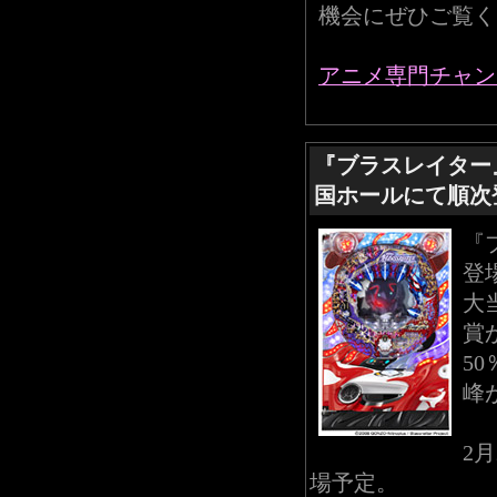
機会にぜひご覧く
アニメ専門チャン
『ブラスレイター』
国ホールにて順次登
『
登
大
賞
5
峰
2
場予定。