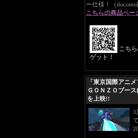
ー仕様！（docom
こちらの商品ペー
こちら
ゲット！
「東京国際アニメフ
ＧＯＮＺＯブース
を上映!!
2