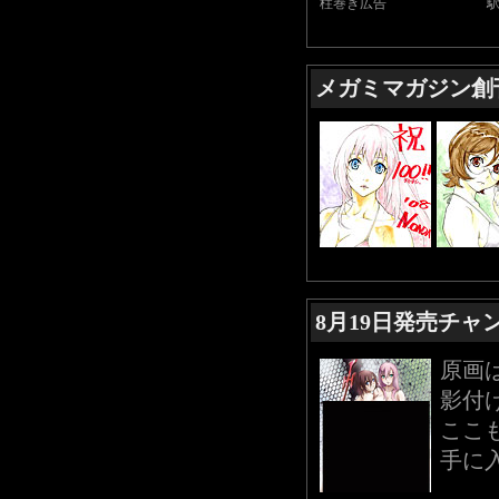
柱巻き広告
メガミマガジン創
8月19日発売チャ
原画は
影付
ここ
手に